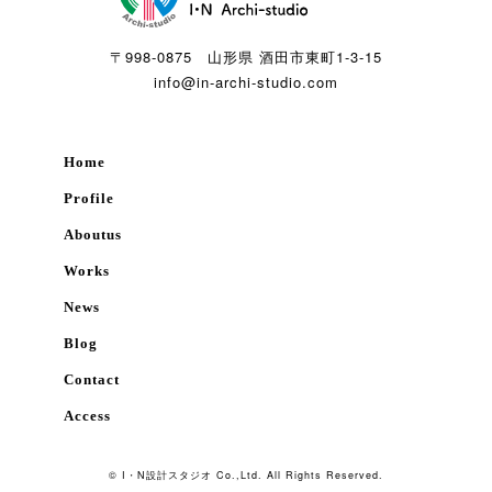
〒998-0875 山形県 酒田市東町1-3-15
info@in-archi-studio.com
Home
Profile
Aboutus
Works
News
Blog
Contact
Access
© I・N設計スタジオ Co.,Ltd. All Rights Reserved.