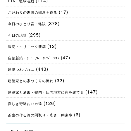
(114)
PTA・地域活動
(17)
こだわりの趣味の部屋を作る
(378)
今日のひとり言・雑談
(295)
今日の現場
(12)
医院・クリニック新築
(47)
店舗新築・ﾘﾆｭｰｱﾙ・ﾘﾉﾍﾞｰｼｮﾝ
(443)
建築つれづれ…
(32)
建築家との家づくりの流れ
(147)
建築家と酒田・鶴岡・庄内地方に家を建てる
(126)
愛しき野球おバカ達
(6)
茶室の作る為の間取り・広さ・約束事